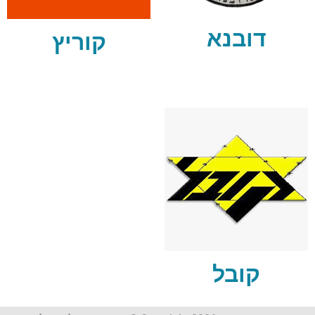
דובנא
קוריץ
קובל