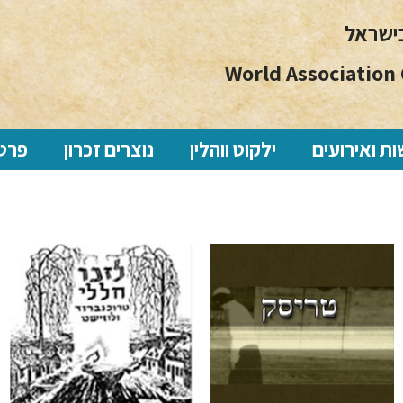
בישראל
World Association 
ת ואירועים
ילקוט ווהלין
נוצרים זכרון
פרטי