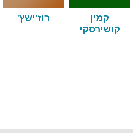
קמין
רוז'ישץ'
קושירסקי